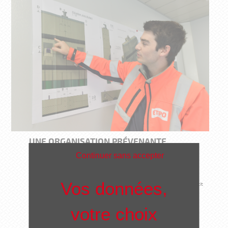
UNE ORGANISATION PRÉVENANTE
Continuer sans accepter
Permettre aux collaborateurs de travailler en toute sécurité et dans les
meilleures conditions possibles est primordial. Une organisation qui garantit
la santé, la sécurité de ses collaborateurs, est performante. L’objectif du 0
accident et 0 maladie professionnelle est le seul acceptable et relève de
l’engagement de tous les acteurs de l’entreprise.
Notre politique prévention s'appuie sur 4 piliers :