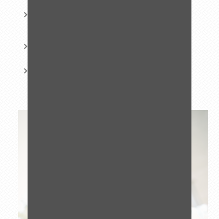
Le comité d'éthique, réfléchit et conseille la Direction générale sur toute
question liée à l'éthique professionnelle. Il est composé de
collaborateurs du Groupe
La charte éthique formalise et détaille les valeurs fondamentales et
engagements collectifs à suivre par chacun
En complément de cette charte, un dispositif de recueil de
signalement est mis en place au sein du Groupe ETPO, afin de garantir aux
lanceurs d'alertes une totale confidentialité et une absence de
discrimination.