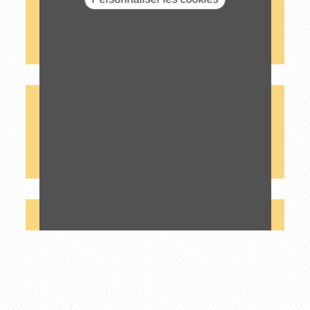
INFORMATIONS RÉGLEMENTÉES
OPÉRATIONS SUR TITRE / RACHATS D'ACTIONS
ASSEMBLÉE GÉNÉRALE
AGENDA
CONTACT SOCIÉTÉ
OFFRES PUBLIQUES