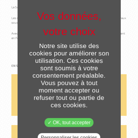
La Société
Spie batignolles ETPO
est la société holding.
Les cœurs de métier sont la
construction
(Travaux maritimes ou fluviaux et travaux
sous-marins – Ouvrages d’art, génie civil et travaux spéciaux - Bâtiment)
.
Avec près de 750 collaborateurs, Spie batignolles ETPO est présent principalement
en France métropolitaine, dans les départements d’outre-mer, et en Afrique.
Notre site utilise des
cookies pour améliorer son
utilisation. Ces cookies
EN SAVOIR PLUS :
sont soumis à votre
consentement préalable.
Vous pouvez à tout
CHIFFRES CLÉS
moment accepter ou
L'ACTION GROUPE ETPO SA
refuser tout ou partie de
ces cookies.
GOUVERNANCE
OK, tout accepter
COMMUNIQUÉS ET ACTUALITÉS
Personnaliser les cookies