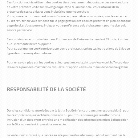
Ces fonctionnalités utilisent des cookies tiers directement déposés par ces services. Lors
de votre première visite sur www.groupe-etpo.fr , un bandeau vous informe de la
présence de ces cookies et vous invite à indiquer votre choix.
Vous pouvez à tout moment vous informer et paramétrer vos cookies pour les accepter
ou les refuser en vous rendant sur la page gestion des cookies présente en pied de chaque
page du site. Vous pourrez indiquer votre préférence soit globalement pour le site, soit
service par service.
Ces cookies resteront stockés dans l'ordinateur de l'internaute pendant 13 mois, à moins
que l'internaute ne les supprime.
Pour supprimer un cookie présent sur votre ordinateur, suivez les instructions de l'aide en
ligne de votre navigateur internet.
Pour en savoir plus sur les cookies et leur gestion, visitez https://www.cnil.fr/fr/cookies-
les-outils-pour-les-maitriser ou cliquez sur l'option «Aide» du menu de votre navigateur.
RESPONSABILITÉ DE LA SOCIÉTÉ
Dans les conditions autorisées par la loi, la Société n'encourt aucune responsabilité : pour
toute imprécision, inexactitude, omission ou pour tous dommages résultant d'une
intrusion d'un tiers ayant entraîné une modification des informations mises à disposition
sur le Site ou rendant impossible son accès.
Le visiteur est informé que l'accès au site pourra être interrompu à tout moment par la