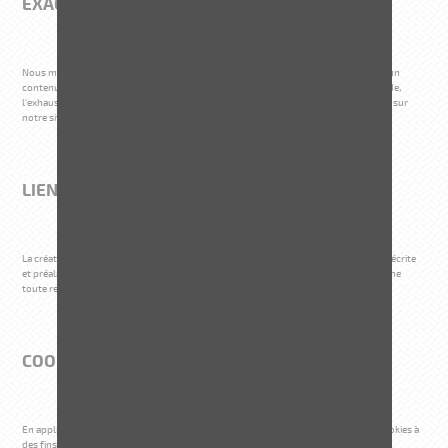
EXACTITUDE DE L'INFORMATION
Nous mettons tous les moyens disponibles en œuvre afin d'offrir aux internautes un
contenu de qualité sur son site. Cependant, nous ne garantissons pas la complétude,
l'exhaustivité et l'exactitude du contenu des informations et des services proposés sur
notre site.
LIENS HYPERTEXTES VERS D'AUTRES SITES
La création de liens hypertextes vers le Site ne peut être faite qu'avec l'autorisation écrite
et préalable de La Société qui pourra être révoquée à tout moment. La Société décline
toute responsabilité concernant le contenu des sites liés au Site.
COOKIES
En application des dispositions de la directive 2002/58/CE, la société utilise des cookies à
des fins d'identifications personnelles.