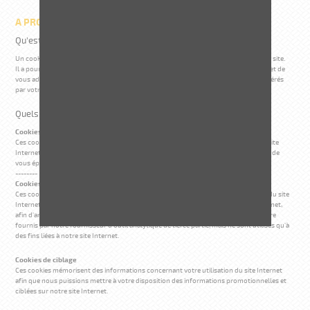
A PROPOS DES COOKIES
Qu'est-ce qu'un cookie ?
Un cookie est un petit fichier texte déposé sur votre ordinateur lors de la visite d'un site.
Il a pour but de collecter des informations relatives à votre navigation sur les sites et de
vous adresser des services personnalisés. Dans votre ordinateur les cookies sont gérés
par votre navigateur internet.
Quels sont les différents types de cookies ?
Cookies fonctionnels
(non soumis au consentement)
Ces cookies sont indispensables au bon fonctionnement du site et permettent au site
Internet de se souvenir des choix que vous pourriez faire lors de votre visite, en vue de
vous épargner d'avoir à les réitérer lors de vos prochaines visites.
--------
Cookies analytiques
Ces cookies nous permettent de recueillir des données relatives à votre utilisation du site
Internet, y compris le contenu sur lequel vous cliquez en naviguant sur le site Internet,
afin d'améliorer la performance et la conception de celui-ci. Ces cookies peuvent être
fournis par notre fournisseur d'outil analytique de tierce partie, mais ne sont utilisés qu'à
des fins liées à notre site Internet.
Cookies de ciblage
Ces cookies mémorisent des informations concernant votre utilisation du site Internet
afin que nous puissions mettre à votre disposition des informations promotionnelles et
ciblées sur notre site Internet.