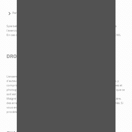
44803 SAINT - HERBLAIN
Par voie électronique : contact.cife@etpo.fr
Spie batignolles ETPO adressera une réponse dans un délai maximal de 1 mois après
l’exercice du droit.
En cas de réponse non satisfaisante, la personne concernée à la faculté de saisir la CNIL
DROIT D'AUTEUR
L'ensemble de ce site relève de la législation française et internationale sur le droit
d'auteur et la propriété intellectuelle. Tous les droits de reproduction sont réservés, y
compris pour les documents téléchargeables et les représentations iconographiques et
photographiques. La reproduction de tout ou partie de ce site sur quelque support que ce
soit est formellement interdite sauf notre autorisation expresse.
Malgré tous les soins apportés à la réalisation de ce site et à son actualisation régulière,
des erreurs peuvent s'être glissées dans les informations et/ou documents présentés. Si
vous en constatez n'hésitez pas à nous le faire savoir en nous contactant, nous
procéderons aux rectifications correspondantes.