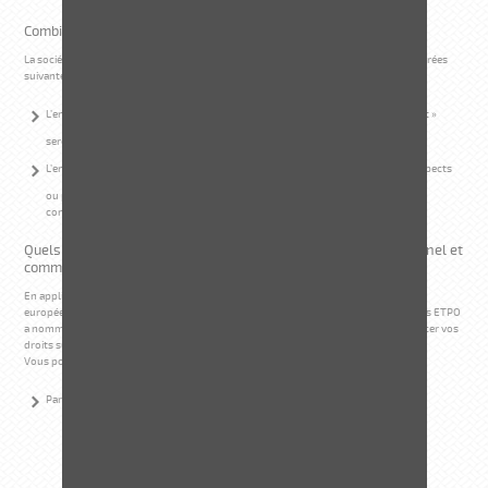
Combien de temps vos données seront-elles conservées ?
La société Spie batignolles ETPO conservera vos données personnelles pour les durées
suivantes :
L’ensemble des données personnelles collectées auprès de l’internaute « client »
seront conservées pour toute la durée de la relation commerciale.
L’ensemble des données personnelles collectées auprès de l’internaute « prospects
ou prescripteurs », seront conservées pendant 3 années à compter du dernier
contact émanant de l’internaute.
Quels sont vos droits à l’accès aux données à caractère personnel et
comment les exercer ?
En application de la loi Informatique et Libertés de 1978 modifiée, et du Règlement
européen de la protection des données (RGPD 2016/679) la société Spie batignolles ETPO
a nommé un délégué à la protection des données auprès duquel vous pouvez exercer vos
droits sur vos données personnelles.
Vous pouvez adresser votre demande (en justifiant de votre identité) :
Par voie postale :
Immeuble Armen
2 impasse Charles Trenet
BP 60338