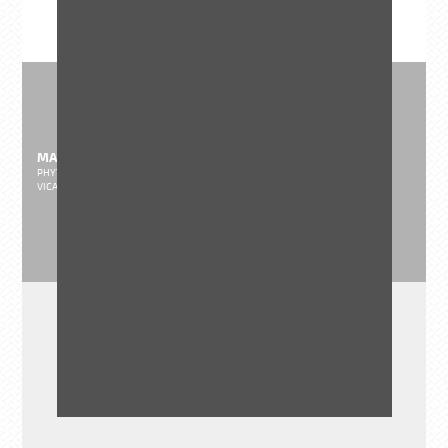
MAITRE D'ŒUVRE
PHYTOLAB (mandataire), Artelia (Génie-civil), Franklin Azzi Architecture, STUDIO
VICARINI, OASIIS, Res publica - Cabinet de concertation
3
MONTANT DES
TRAVAUX H.T