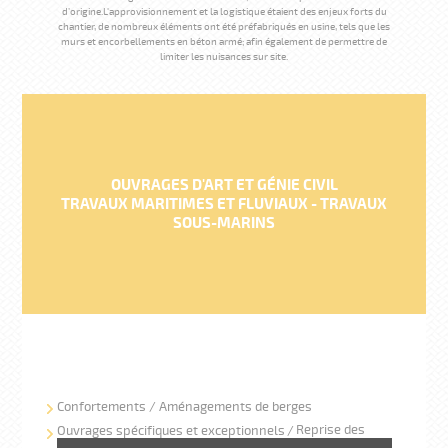
d’origine.L'approvisionnement et la logistique étaient des enjeux forts du
chantier, de nombreux éléments ont été préfabriqués en usine, tels que les
murs et encorbellements en béton armé; afin également de permettre de
limiter les nuisances sur site.
OUVRAGES D'ART ET GÉNIE CIVIL
TRAVAUX MARITIMES ET FLUVIAUX - TRAVAUX
SOUS-MARINS
Confortements / Aménagements de berges
Reprise des
Ouvrages spécifiques et exceptionnels
maçonneries