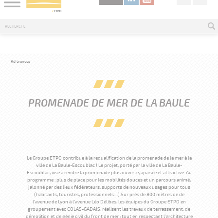
Références
PROMENADE DE MER DE LA BAULE
Le Groupe ETPO contribue à la requalification de la promenade de la mer à la
ville de La Baule-Escoublac ! Le projet, porté par la ville de La Baule-
Escoublac, vise à rendre la promenade plus ouverte, apaisée et attractive. Au
programme : plus de place pour les mobilités douces et un parcours animé,
jalonné par des lieux fédérateurs, supports de nouveaux usages pour tous
(habitants, touristes, professionnels…).Sur près de 800 mètres de de
l’avenue de Lyon à l’avenue Léo Délibes, les équipes du Groupe ETPO en
groupement avec COLAS-GADAIS, réalisent les travaux de terrassement, de
démolition et de génie civil du front de mer ; tout en respectant l’architecture