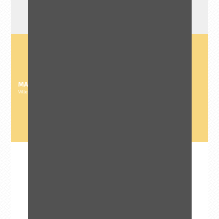
MAITRE D'OUVRAGE
Ville de La Baule-Escoublac
2
MARCHÉ
Eau et énergie
Eau
Maritime