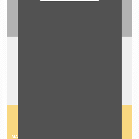
Travaux en site sensible et à proximité de la Loire
DÉBUT DE RÉALISATION
2011
MAITRE D'OUVRAGE