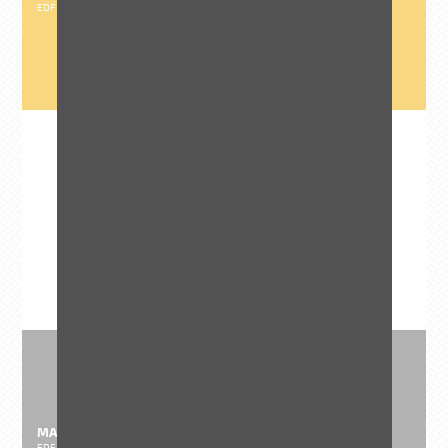
EDF DPIT
MARCHÉ
Eau et énergie
Energie traditionnelle
MAITRE D'ŒUVRE
EDF DPIT