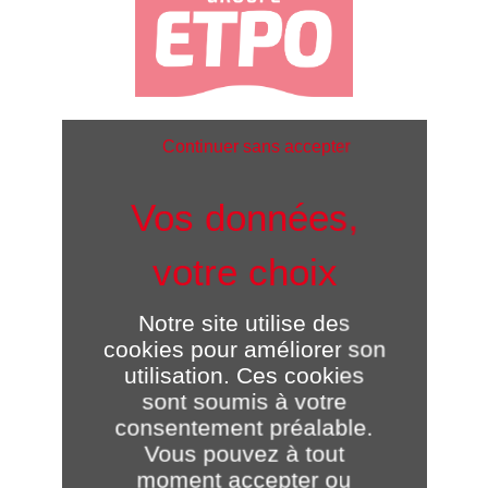
Continuer sans accepter
CIFE - Groupe ETPO
Immeuble Armen - 2 impasse Charles Trenet
Notre site utilise des
BP 60338
44803 Saint-Herblain
cookies pour améliorer son
utilisation. Ces cookies
CONTACT
Olivier TARDY
sont soumis à votre
Président Directeur Général
consentement préalable.
Vous pouvez à tout
moment accepter ou