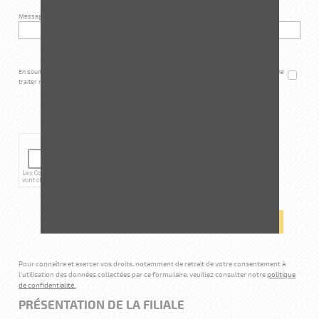
Message
*
En soumettant ce formulaire, j'accepte que les informations saisies soient exploitées afin de
traiter ma demande
*
CAPTCHA (PROTECTION ANTI-SPAM)
Pour connaître et exercer vos droits, notamment de retrait de votre consentement à
l'utilisation des données collectées par ce formulaire, veuillez consulter notre
politique
de confidentialité.
PRÉSENTATION DE LA FILIALE