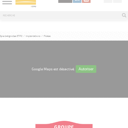
Spie batignolles ETPO
/
Implantations
/
Filiales
Autoriser
Google Maps est désactivé.