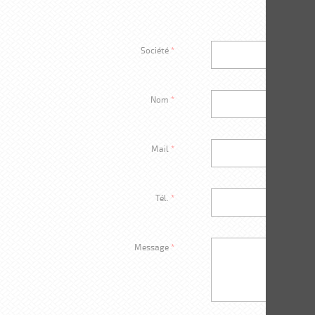
Société
*
Nom
*
Mail
*
Tél.
*
Message
*