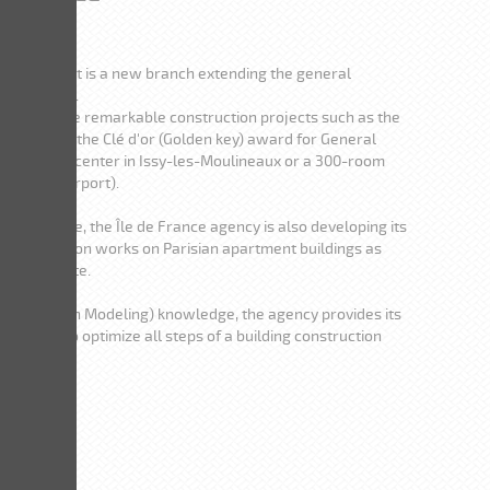
nce Bâtiment is a new branch extending the general
 in Nantes.
 boast some remarkable construction projects such as the
 which won the Clé d'or (Golden key) award for General
NA aquatic center in Issy-les-Moulineaux or a 300-room
e Roissy airport).
g expertise, the Île de France agency is also developing its
transformation works on Parisian apartment buildings as
l real estate.
 Information Modeling) knowledge, the agency provides its
ion tool to optimize all steps of a building construction