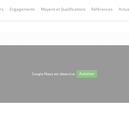
rs
Engagements
Moyens et Qualifications
Références
Actua
nt
Engagements client
Moyens
 maritimes et fluviaux
Engagements RSE
Qualifications et Certifications
x sous-marins
Innovations
s d'art et génie civil
Autoriser
Google Maps est désactivé.
 Spéciaux Entretien