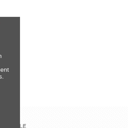
n
ment
s.
 FILIALE