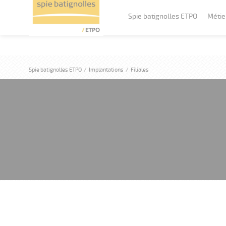
Spie batignolles ETPO
Métie
Spie batignolles ETPO
/
Implantations
/
Filiales
Historique du groupe
Bâtime
Implantations
Travaux
Travau
En chiffres
Ouvrage
Nos valeurs
Travaux