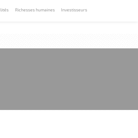
lités
Richesses humaines
Investisseurs
Rejoindre Spie batignolles ETPO
Bien plus qu'un stage !
Offres et candidatures