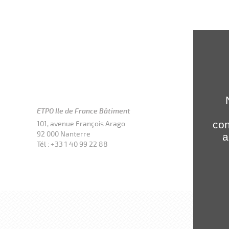
CONTACT
ETPO Ile de France Bâtiment
Kévin Deli
con
101, avenue François Arago
Directeur d
92 000 Nanterre
a
Tél : +33 1 40 99 22 88