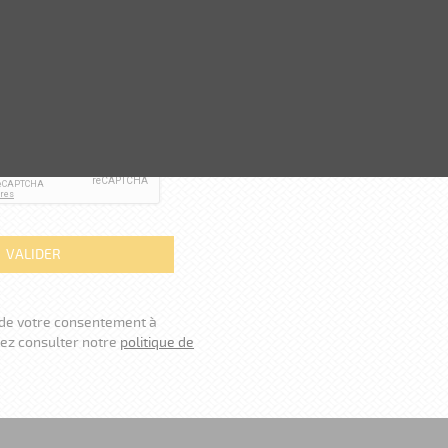
 soient exploitées afin de
traiter ma demande
*
ROTECTION ANTI-SPAM)
t de votre consentement à
lez consulter notre
politique de