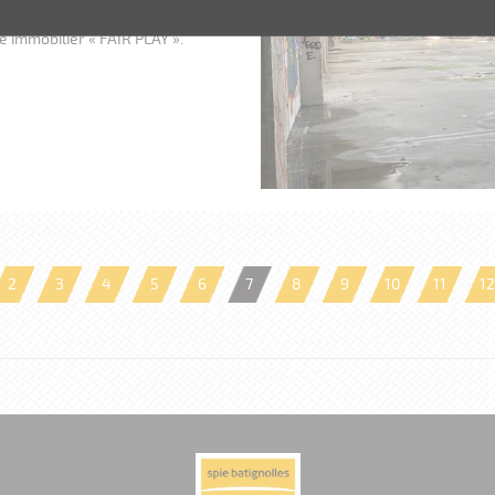
puis de nombreuses années va
 immobilier « FAIR PLAY ».
2
3
4
5
6
7
8
9
10
11
12