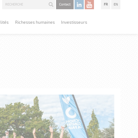
Contact
FR
EN
lités
Richesses humaines
Investisseurs
Rejoindre Spie batignolles ETPO
Bien plus qu'un stage !
Offres et candidatures