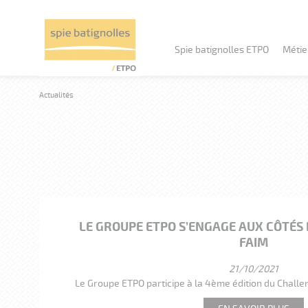
Spie batignolles ETPO
Métie
Actualités
Historique du groupe
Bâtime
Implantations
Travaux
Travau
En chiffres
Ouvrage
Nos valeurs
LE GROUPE ETPO S’ENGAGE AUX CÔTÉS 
Travaux
FAIM
21/10/2021
Le Groupe ETPO participe à la 4ème édition du Challe