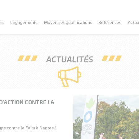
rs
Engagements
Moyens et Qualifications
Références
Actua
ACTUALITÉS
nt
Engagements client
Moyens
 maritimes et fluviaux
Engagements RSE
Qualifications et Certifications
x sous-marins
Innovations
s d'art et génie civil
D'ACTION CONTRE LA
 Spéciaux Entretien
nge contre la Faim à Nantes !