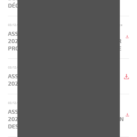
DÉCEMBRE 2020)
03/12/2020
- 07. Formulaire unique de vote par procuration ou par correspondance
ASSEMBLÉE GÉNÉRALE DU 28 DÉCEMBRE
2020 - FORMULAIRE UNIQUE DE VOTE PAR
PROCURATION OU PAR CORRESPONDANCE
03/12/2020
- 04. Dossier de convocation
ASSEMBLÉE GÉNÉRALE DU 28 DÉCEMBRE
2020 - DOSSIER DE CONVOCATION
03/12/2020
- 08. Communiqué de mise à disposition
ASSEMBLÉE GÉNÉRALE DU 28 DÉCEMBRE
2020 - MODALITÉS DE MISE À DISPOSITION
DES DOCUMENTS PRÉPARATOIRES