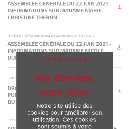
ASSEMBLÉE GÉNÉRALE DU 22 JUIN 2021 -
INFORMATIONS SUR MADAME MARIE-
CHRISTINE THERON
18/05/2021
- 05. Renseignements sur les candidats administrateurs
ASSEMBLÉE GÉNÉRALE DU 22 JUIN 2021 -
INFORMATIONS SUR MADAME NICOLE
DURIEUX
Continuer sans accepter
- 03. Nombre total de droits de vote existants et nombre d’actions
17/05/2021
composant le capital au jour de l'avis préalable
DROITS DE VOTE AU 14 MAI 2021 (DATE DE
PUBLICATION DE L'AVIS PRÉALABLE À L'AG
DU 22 JUIN 2021)
Notre site utilise des
cookies pour améliorer son
utilisation. Ces cookies
14/05/2021
- 01. Avis préalables
sont soumis à votre
AVIS PRÉALABLE À L'ASSEMBLÉE GÉNÉRALE