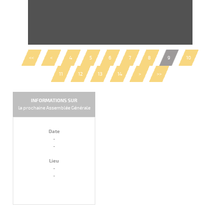
<<
<
4
5
6
7
8
9
10
11
12
13
14
>
>>
INFORMATIONS SUR
la prochaine Assemblée Générale
Date
-
-
Lieu
-
-