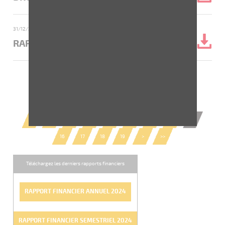
31/12/2011
- Rapport Financier Annuel
RAPPORT FINANCIER ANNUEL 2011
<<
<
9
10
11
12
13
14
15
16
17
18
19
>
>>
Téléchargez les derniers rapports financiers
RAPPORT FINANCIER ANNUEL 2024
RAPPORT FINANCIER SEMESTRIEL 2024