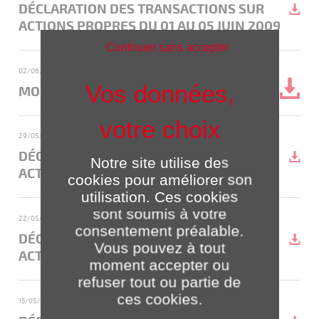
DÉCLARATION DES TRANSACTIONS SUR
ACTIONS PROPRES DU 01 AU 05 JUIN 2009
Continuer sans accepter
02/06/2009
- Déclaration mensuelle des transactions
MOIS MAI-2009
29/05/2009
- Déclaration des transactions hebdomadaires
DÉCLARATION DES TRANSACTIONS SUR
Notre site utilise des
ACTIONS PROPRES DU 25 AU 29 MAI 2009
cookies pour améliorer son
utilisation. Ces cookies
sont soumis à votre
22/05/2009
- Déclaration des transactions hebdomadaires
consentement préalable.
DÉCLARATION DES TRANSACTIONS SUR
Vous pouvez à tout
ACTIONS PROPRES DU 18 AU 22 MAI 2009
moment accepter ou
refuser tout ou partie de
ces cookies.
15/05/2009
- Déclaration des transactions hebdomadaires