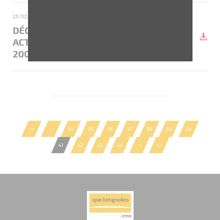
20/02/2009
- Déclaration des transactions hebdomadaires
DÉCLARATION DES TRANSACTIONS SUR
ACTIONS PROPRES DU 16 AU 20 FÉVRIER
2009
<<
<
34
35
36
37
38
39
40
41
42
43
44
>
>>