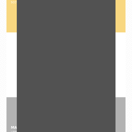
SCCV PLEIN SUD (BATI NANTES)
MARCHÉ
Immobilier
Résidentiel
MAITRE D'ŒUVRE
LINKIBAT