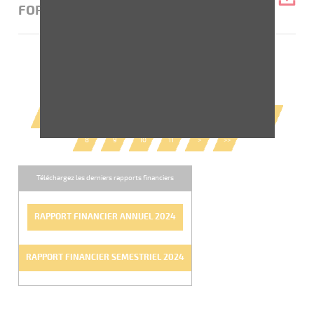
FORMAT ESEF
<<
<
1
2
3
4
5
6
7
8
9
10
11
>
>>
Téléchargez les derniers rapports financiers
RAPPORT FINANCIER ANNUEL 2024
RAPPORT FINANCIER SEMESTRIEL 2024