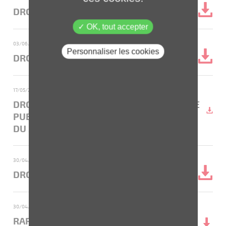
DROITS DE VOTE AU 30 JUIN 2024
OK, tout accepter
03/06/2024
- Droits de vote et actions composant le capital social
Personnaliser les cookies
DROITS DE VOTE AU 31 MAI 2024
17/05/2024
- Droits de vote et actions composant le capital social
DROITS DE VOTE AU 17 MAI 2024 (DATE DE
PUBLICATION DE L'AVIS PRÉALABLE À L'AG
DU 25 JUIN 2024)
30/04/2024
- Droits de vote et actions composant le capital social
DROITS DE VOTE AU 30 AVRIL 2024
30/04/2024
- Rapport Financier Annuel - Format ESEF
RAPPORT FINANCIER ANNUEL 2023 -