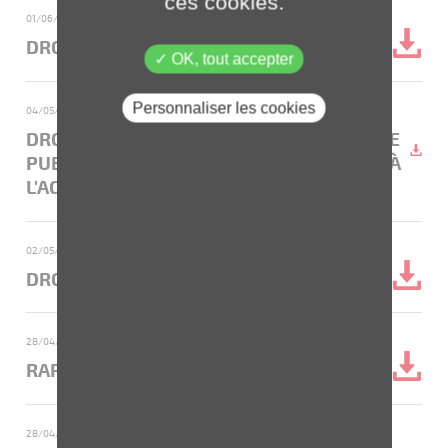
ces cookies.
01/06/2023
- Droits de vote et actions composant le capital social
DROITS DE VOTE AU 31 MAI 2023
OK, tout accepter
Personnaliser les cookies
04/05/2023
- Droits de vote et actions composant le capital social
DROITS DE VOTE AU 03 MAI 2023 (DATE DE
PUBLICATION BALO DE L'AVIS PRÉALABLE À
L'AG DU 20 JUIN 2023)
02/05/2023
- Droits de vote et actions composant le capital social
DROITS DE VOTE AU 30 AVRIL 2023
28/04/2023
- Rapport sur le gouvernement d'entreprise
RAPPORT GOUVERNANCE 2022
28/04/2023
- Rapport Financier Annuel - Format ESEF