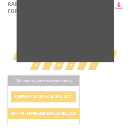
RAPPORT FINANCIER ANNUEL 2022 -
FORMAT ESEF
<<
<
1
2
3
4
5
6
7
8
9
10
11
>
>>
Téléchargez les derniers rapports financiers
RAPPORT FINANCIER ANNUEL 2024
RAPPORT FINANCIER SEMESTRIEL 2024