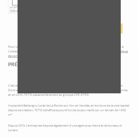
Pour connaître et exercer vos droits, notamment de retrait de votre consentement à
l'utilisation des données collectées par ce formulaire, veuillez consulter notre
politique
de confidentialité.
PRÉSENTATION DE LA FILIALE
C'est en 1994, que Dominique Vannier, ancien scaphandrier Classe III chez Sogetram,
Doris et Comex, crée TETIS. Dix ans plus tard, ETPO entre dans le capital de l'entreprise
et, en 2015, TETIS passe entièrement au groupe CIFE-ETPO.
Implanté à Bellevigny (près de La Roche-sur-Yon en Vendée, en bordure de la voie rapide)
depuis sa création, TETIS bénéficie aujourd'hui de locaux neufs sur un terrain de 1 000
m².
Depuis 2013, l'entreprise dispose également d'une agence au Havre et de bureaux à
Lorient.