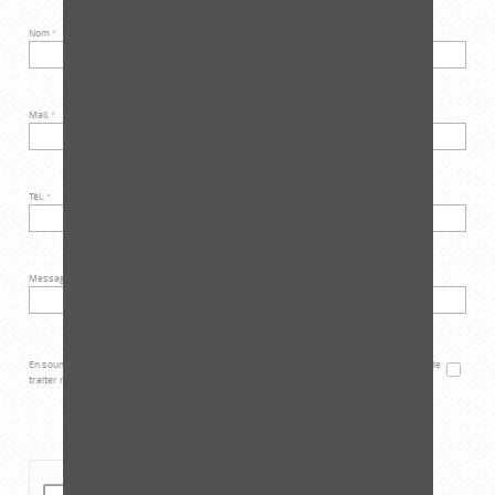
Nom
*
Mail
*
Tél.
*
Message
*
En soumettant ce formulaire, j'accepte que les informations saisies soient exploitées afin de
traiter ma demande
*
CAPTCHA (PROTECTION ANTI-SPAM)